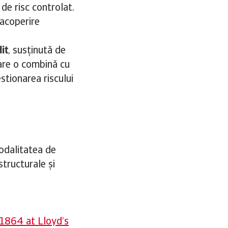
 de risc controlat.
 acoperire
it
, susținută de
care o combină cu
estionarea riscului
modalitatea de
structurale și
 1864 at Lloyd’s