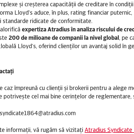
mplexe și creșterea capacității de creditare în condiții
orma Lloyd’s aduce, în plus, rating financiar puternic,
și standarde ridicate de conformitate.
alorifică
expertiza Atradius în analiza riscului de cred
este
200 de milioane de companii la nivel global
, pe 
lobală Lloyd’s, oferind clienților un avantaj solid în g
actați
e caz împreună cu clienții și brokerii pentru a alege 
e potrivește cel mai bine cerințelor de reglementare, 
: syndicate1864@atradius.com
e informații, vă rugăm să vizitați
Atradius Syndicate