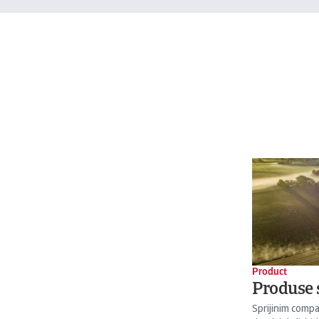
Product
Produse ș
Sprijinim compa