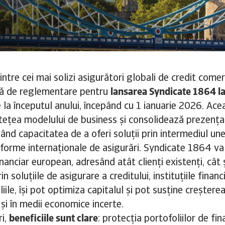
intre cei mai solizi asigurători globali de credit comer
lă de reglementare pentru
lansarea Syndicate 1864 la
 la începutul anului, începând cu 1 ianuarie 2026. Ac
ețea modelului de business și consolidează prezența
ând capacitatea de a oferi soluții prin intermediul une
forme internaționale de asigurări. Syndicate 1864 va 
nanciar european, adresând atât clienți existenți, cât ș
n soluțiile de asigurare a creditului, instituțiile financ
iile, își pot optimiza capitalul și pot susține creșterea 
 și în medii economice incerte.
ri,
beneficiile sunt clare
: protecția portofoliilor de fi