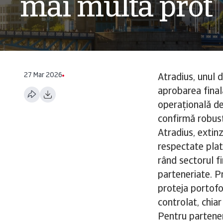
mai multă prot
27 Mar 2026
Atradius, unul d
aprobarea fina
operațională de
confirmă robust
Atradius, extinz
respectate plat
rând sectorul fi
parteneriate. Pri
proteja portofol
controlat, chiar
Pentru partene