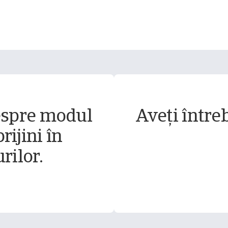
espre modul
Aveți între
rijini în
rilor.