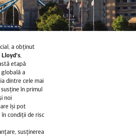
cial, a obținut
 Lloyd’s
,
eastă etapă
 globală a
ia dintre cele mai
susține în primul
i noi
iare își pot
în condiții de risc
nanțare, susținerea