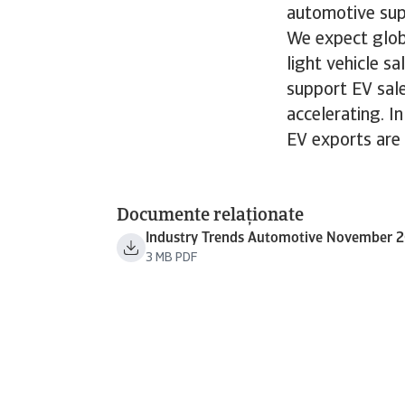
automotive sup
We expect globa
light vehicle s
support EV sale
accelerating. I
EV exports are 
Documente relaționate
Industry Trends Automotive November 
3 MB PDF