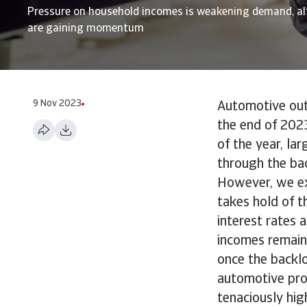
Pressure on household incomes is weakening demand, al
are gaining momentum
9 Nov 2023
Automotive outp
the end of 2023
of the year, la
through the bac
However, we ex
takes hold of t
interest rates 
incomes remain 
once the backl
automotive pro
tenaciously hig