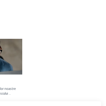
lor noastre
ului ...