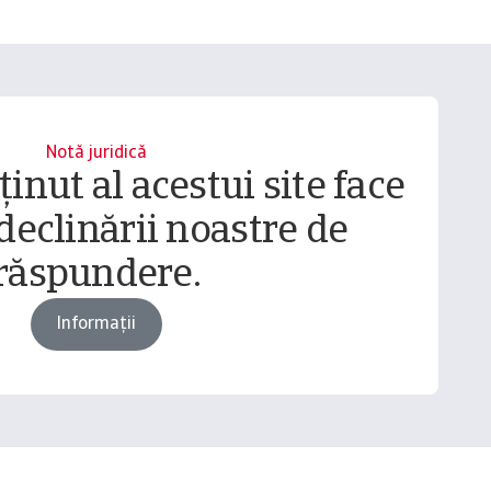
Notă juridică
inut al acestui site face
declinării noastre de
răspundere.
Informații