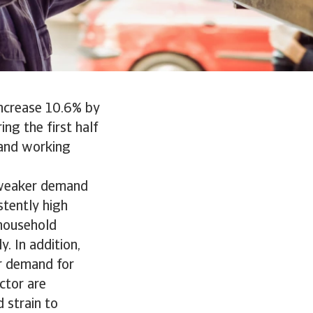
increase 10.6% by
ng the first half
s and working
 weaker demand
stently high
 household
. In addition,
er demand for
ctor are
 strain to