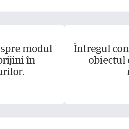
espre modul
Întregul conț
rijini în
obiectul 
rilor.