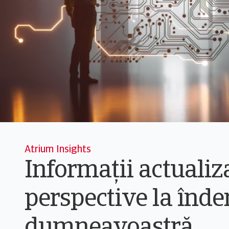
Atrium Insights
Informații actualiza
perspective la înd
dumneavoastră