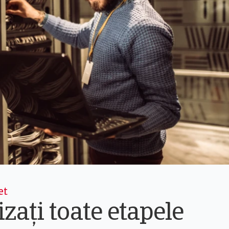
et
zați toate etapele