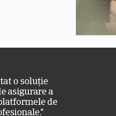
tat o soluție
de asigurare a
platformele de
fesionale."