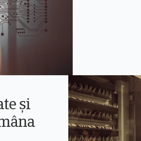
te și
emâna