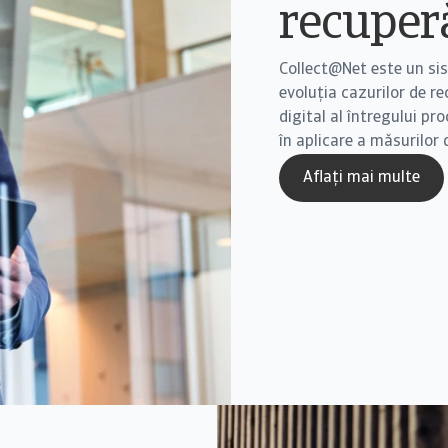
recuperă
Collect@Net este un sis
evoluția cazurilor de r
digital al întregului pr
în aplicare a măsurilor d
Aflați mai multe