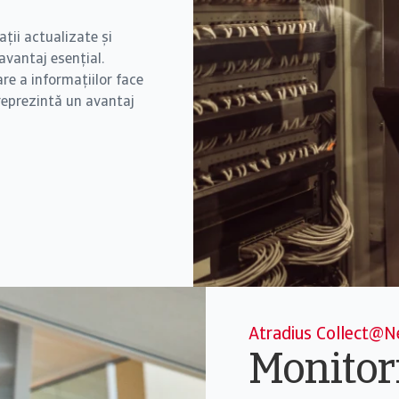
ții actualizate și
vantaj esențial.
re a informațiilor face
 reprezintă un avantaj
Atradius Collect@N
Monitori