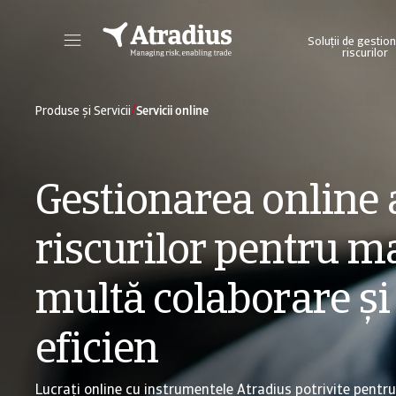
Soluții de gestio
riscurilor
Obțineți acces direct la informațiile privind polița dvs., la instrumentele de aplicare a limitelor de credit și la informații detaliate.
Accesați platforma noastră online de business int
/
Produse și Servicii
Servicii online
Gestionarea online 
riscurilor pentru m
multă colaborare și
eficien
Lucrați online cu instrumentele Atradius potrivite pentru