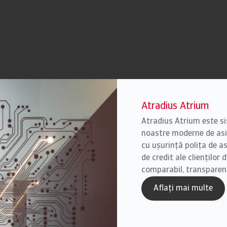
Atradius Atrium
Atradius Atrium este si
noastre moderne de asig
cu ușurință polița de as
de credit ale clienților
comparabil, transparen
Aflați mai multe