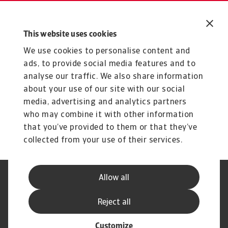
Explorați soluțiile noastre
This website uses cookies
Produse și servicii
We use cookies to personalise content and
interesante pentru dvs
ads, to provide social media features and to
Produs
P
analyse our traffic. We also share information
Atradius Collections
A
about your use of our site with our social
media, advertising and analytics partners
Atradius Collections este soluția de colectare a
At
datoriilor pentru companiile B2B - indiferent ...
pe
who may combine it with other information
that you’ve provided to them or that they’ve
collected from your use of their services.
Allow all
Declarație de Confidențialitate
Informații despre Cookie
Canale Speak Up
Phishing și Securitate
Reject all
Informații Furnizor
GDPR
Customize