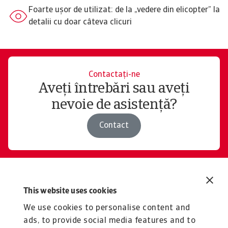
Foarte ușor de utilizat: de la „vedere din elicopter” la
detalii cu doar câteva clicuri
Contactați-ne
Aveți întrebări sau aveți
nevoie de asistență?
Contact
Explorați soluțiile noastre
This website uses cookies
Produse și servicii
We use cookies to personalise content and
interesante pentru dvs
ads, to provide social media features and to