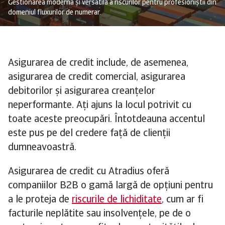
Gestionarea modernă și versatilă a riscurilor pentru profesioniștii din
domeniul fluxurilor de numerar.
Asigurarea de credit include, de asemenea,
asigurarea de credit comercial, asigurarea
debitorilor și asigurarea creanțelor
neperformante. Ați ajuns la locul potrivit cu
toate aceste preocupări. Întotdeauna accentul
este pus pe del credere față de clienții
dumneavoastră.
Asigurarea de credit cu Atradius oferă
companiilor B2B o gamă largă de opțiuni pentru
a le proteja de
riscurile de lichiditate
, cum ar fi
facturile neplătite sau insolvențele, pe de o