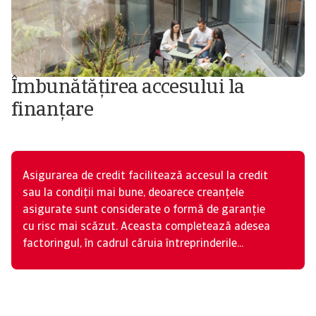
Îmbunătățirea accesului la
finanțare
Asigurarea de credit facilitează accesul la credit
sau la condiții mai bune, deoarece creanțele
asigurate sunt considerate o formă de garanție
cu risc mai scăzut. Aceasta completează adesea
factoringul, în cadrul căruia întreprinderile...