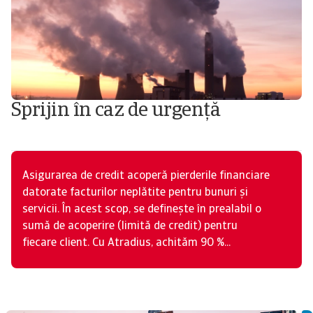
Sprijin în caz de urgență
Asigurarea de credit acoperă pierderile financiare
datorate facturilor neplătite pentru bunuri și
servicii. În acest scop, se definește în prealabil o
sumă de acoperire (limită de credit) pentru
fiecare client. Cu Atradius, achităm 90 %...