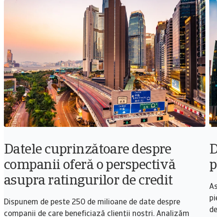
Datele cuprinzătoare despre
D
companii oferă o perspectivă
p
asupra ratingurilor de credit
As
pi
Dispunem de peste 250 de milioane de date despre
de
companii de care beneficiază clienții noștri. Analizăm