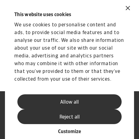
Acest lucru ar putea, de asemenea, să vă intereseze
This website uses cookies
Soluțiile noastre de
We use cookies to personalise content and
asigurare a creditelor
ads, to provide social media features and to
Produs
P
analyse our traffic. We also share information
Atradius Modula
A
about your use of our site with our social
media, advertising and analytics partners
Atradius Modula este asigurarea de credit ideală
As
pentru companiile care au nevoie de soluții ...
ma
who may combine it with other information
that you’ve provided to them or that they’ve
collected from your use of their services.
Allow all
Declarație de Confidențialitate
Informații despre Cookie
Canale Speak Up
Phishing și Securitate
Reject all
Informații Furnizor
GDPR
Customize
© Atradius N.V. 2004 - 2026
A company of