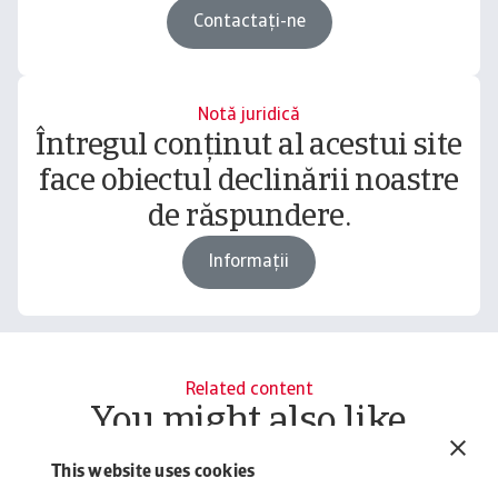
Contactați-ne
Notă juridică
Întregul conținut al acestui site
face obiectul declinării noastre
de răspundere.
Informații
Related content
You might also like
Resursă
R
This website uses cookies
Buyer credit risk assessment: the
Q