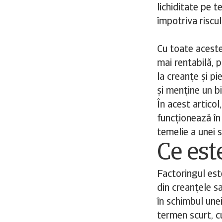
lichiditate pe 
împotriva riscul
Cu toate aceste
mai rentabilă, p
la creanțe și pi
și menține un bi
În acest articol
funcționează în
temelie a unei s
Ce est
Factoringul est
din creanțele s
în schimbul une
termen scurt, cu