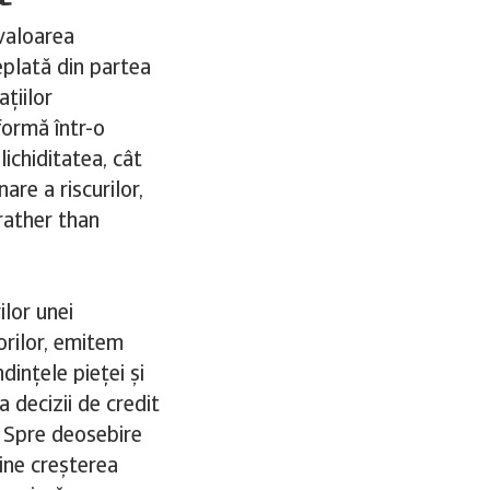
valoarea
eplată din partea
ațiilor
formă într-o
ichiditatea, cât
are a riscurilor,
 rather than
lor unei
orilor, emitem
dințele pieței și
 decizii de credit
. Spre deosebire
ine creșterea