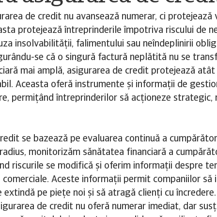
urarea de credit nu avansează numerar, ci protejează 
asta protejează întreprinderile împotriva riscului de n
uza insolvabilității, falimentului sau neîndeplinirii oblig
gurându-se că o singură factură neplătită nu se trans
iară mai amplă, asigurarea de credit protejează atât l
abil. Aceasta oferă instrumente și informații de gestion
re, permițând întreprinderilor să acționeze strategic,
redit se bazează pe evaluarea continuă a cumpărători
radius, monitorizăm sănătatea financiară a cumpărăt
nd riscurile se modifică și oferim informații despre ten
 comerciale. Aceste informații permit companiilor să ia
 extindă pe piețe noi și să atragă clienți cu încredere
sigurarea de credit nu oferă numerar imediat, dar susț