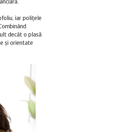
nanciară.
oliu, iar polițele
. Combinând
mult decât o plasă
e și orientate