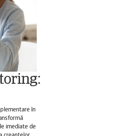
toring:
omplementare în
transformă
ile imediate de
a creanțelor,