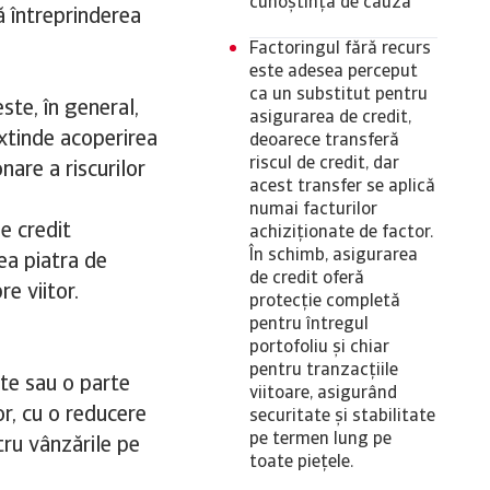
cunoștință de cauză
ă întreprinderea
Factoringul fără recurs
este adesea perceput
ca un substitut pentru
ste, în general,
asigurarea de credit,
 extinde acoperirea
deoarece transferă
riscul de credit, dar
nare a riscurilor
acest transfer se aplică
numai facturilor
e credit
achiziționate de factor.
În schimb, asigurarea
ea piatra de
de credit oferă
re viitor.
protecție completă
pentru întregul
portofoliu și chiar
pentru tranzacțiile
ate sau o parte
viitoare, asigurând
r, cu o reducere
securitate și stabilitate
pe termen lung pe
tru vânzările pe
toate piețele.