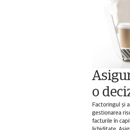
Asigur
o deci
Factoringul și 
gestionarea risc
facturile în cap
lichiditate. Asi