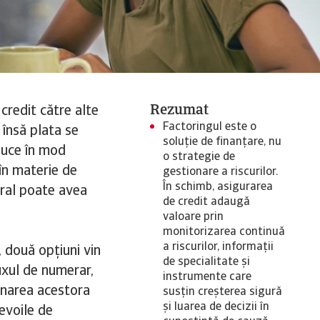
Rezumat
credit către alte
Factoringul este o
 însă plata se
soluție de finanțare, nu
duce în mod
o strategie de
e în materie de
gestionare a riscurilor.
În schimb, asigurarea
ral poate avea
de credit adaugă
valoare prin
monitorizarea continuă
a riscurilor, informații
 două opțiuni vin
de specialitate și
uxul de numerar,
instrumente care
inarea acestora
susțin creșterea sigură
și luarea de decizii în
evoile de