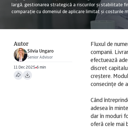
largă, gestionarea strategică a riscurilor și stabilitate f
comparație cu domeniul de aplicare limitat și costurile ma
Autor
Fluxul de numer
Silvia Ungaro
companii. Livrar
Senior Advisor
efectuează ades
11 Dec 2025
6 min
discret capitalul
creștere. Modu
consecințe de a
Când întreprind
adesea în minte
dar în moduri f
oferă cele mai 