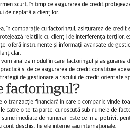
termen scurt, în timp ce asigurarea de credit protejeaz
ui de neplată a clienților.
a, în comparație cu factoringul, asigurarea de credit e
rotejează relațiile cu clienții de interferența terților,
ețe, oferă instrumente și informații avansate de gestio
lanț clar.
, vom analiza modul în care factoringul și asigurarea d
 practică și de ce asigurarea de credit constituie ades
trategii de gestionare a riscului de credit orientate sp
e factoringul?
e o tranzacție financiară în care o companie vinde to
ale către o terță parte, cunoscută sub numele de facto
i sume imediate de numerar. Este cel mai potrivit pen
 cont deschis, fie ele interne sau internaționale.