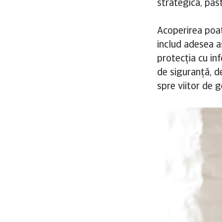
strategică, păst
Acoperirea poate
includ adesea a
protecția cu in
de siguranță, de
spre viitor de g