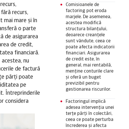
 recurs,
Comisioanele de
factoring pot eroda
 fără recurs,
marjele. De asemenea,
st mai mare și în
acestea modifică
ransferă o parte
structura bilanțului,
deoarece creanțele
tă de asigurarea
sunt vândute, ceea ce
rea de credit,
poate afecta indicatorii
tatea financiară.
financiari. Asigurarea
de credit este, în
e acestea, nu
general, mai rentabilă,
ucerile de factură
menține conturile clare
rțe părți poate
și oferă un buget
previzibil pentru
hiditatea pe
gestionarea riscurilor.
t. Întreprinderile
vor considera
Factoringul implică
adesea intervenția unei
terțe părți în colectări,
ceea ce poate perturba
încrederea și afecta