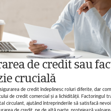
area de credit sau fac
zie crucială
asigurarea de credit îndeplinesc roluri diferite, dar c
ului de credit comercial și a lichidității. Factoringul 
ital circulant, ajutând întreprinderile să satisfacă nevo
gurarea de credit, pe de altă parte, protejează valoare