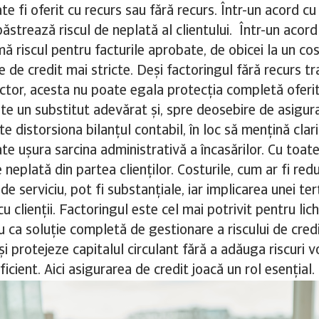
e fi oferit cu recurs sau fără recurs. Într-un acord cu
ăstrează riscul de neplată al clientului. Într-un acord
mă riscul pentru facturile aprobate, de obicei la un co
te de credit mai stricte. Deși factoringul fără recurs t
factor, acesta nu poate egala protecția completă oferi
ste un substitut adevărat și, spre deosebire de asigura
e distorsiona bilanțul contabil, în loc să mențină clari
te ușura sarcina administrativă a încasărilor. Cu toat
e neplată din partea clienților. Costurile, cum ar fi red
de serviciu, pot fi substanțiale, iar implicarea unei te
 cu clienții. Factoringul este cel mai potrivit pentru lic
 ca soluție completă de gestionare a riscului de credi
i protejeze capitalul circulant fără a adăuga riscuri 
ficient. Aici asigurarea de credit joacă un rol esențial.