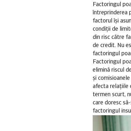
Factoringul poat
întreprinderea p
factorul își asu
condiții de limi
din risc către 
de credit. Nu e
factoringul poat
Factoringul poa
elimină riscul d
și comisioanele 
afecta relațiile
termen scurt, nu
care doresc să-ș
factoringul insu