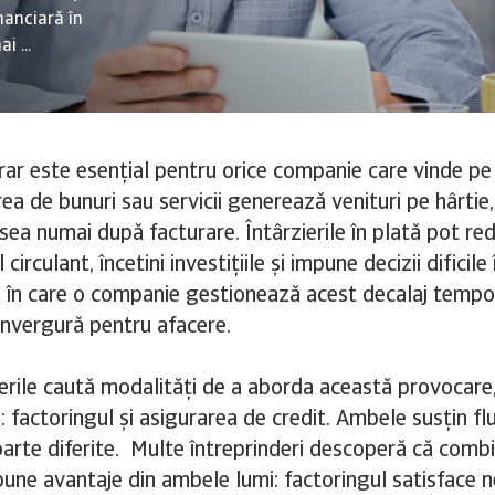
inanciară în
i ...
ar este esențial pentru orice companie care vinde pe 
ea de bunuri sau servicii generează venituri pe hârtie,
ea numai după facturare. Întârzierile în plată pot re
 circulant, încetini investițiile și impune decizii dificil
l în care o companie gestionează acest decalaj tempo
nvergură pentru afacere.
erile caută modalități de a aborda această provocare,
: factoringul și asigurarea de credit. Ambele susțin fl
oarte diferite. Multe întreprinderi descoperă că comb
bune avantaje din ambele lumi: factoringul satisface n