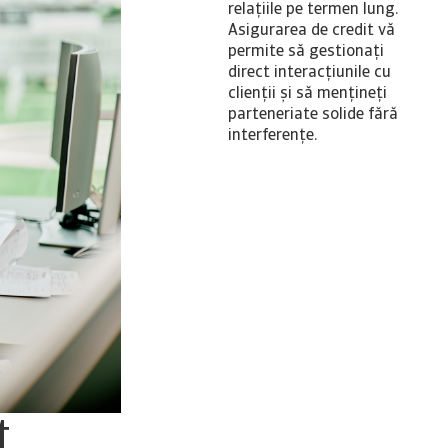
relațiile pe termen lung.
Asigurarea de credit vă
permite să gestionați
direct interacțiunile cu
clienții și să mențineți
parteneriate solide fără
interferențe.
t