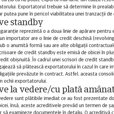
târziu că nu poate exporta mărfurile din cauza restric
atorului. Exportatorul trebuie să determine în prealab
ar putea pune în pericol viabilitatea unei tranzacții de
ive standby
 garanție reprezintă o a doua linie de apărare pentru e
 un importator are o linie de credit deschisă (revolving
sub o anumită formă sau are alte obligații contractual
crisoare de credit standby este emisă de obicei în plu
edit obișnuită. În cadrul unei scrisori de credit stand
ajează să plătească exportatorului în cazul în care im
ligațiile prevăzute în contract. Astfel, aceasta conso
n ochii exportatorului.
ve la vedere/cu plată amâna
 vedere sunt plătibile imediat ce au fost prezentate 
icei, însă, aceste acreditivele prevăd un termen de șa
r să examineze documentele în detaliu. O acreditivă 