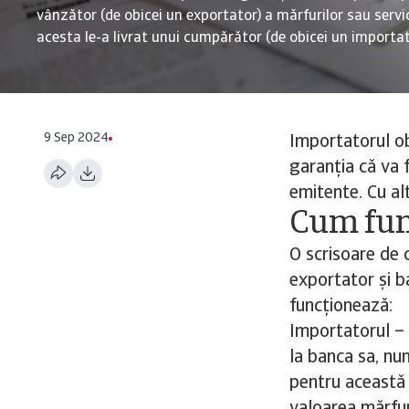
vânzător (de obicei un exportator) a mărfurilor sau servic
acesta le-a livrat unui cumpărător (de obicei un importat
9 Sep 2024
Importatorul ob
garanția că va f
emitente. Cu al
Cum fun
O scrisoare de c
exportator și b
funcționează:
Importatorul – 
la banca sa, nu
pentru această 