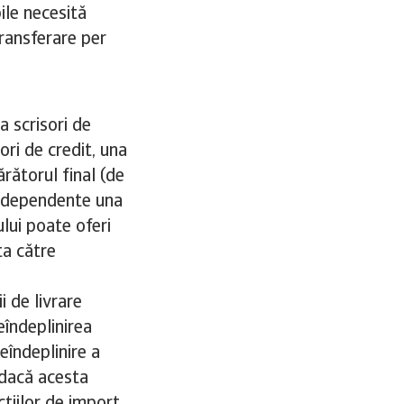
ile necesită
transferare per
a scrisori de
ori de credit, una
ărătorul final (de
 independente una
lui poate oferi
ta către
i de livrare
eîndeplinirea
eîndeplinire a
 dacă acesta