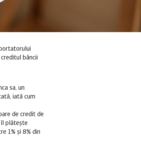
portatorului
creditul băncii
nca sa, un
cată, iată cum
oare de credit de
îl plătește
tre 1% și 8% din