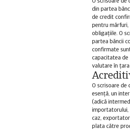
O scrisoare de 
din partea bănci
de credit confi
pentru mărfuri,
obligațiile. O s
partea băncii c
confirmate sunt 
capacitatea de 
valutare în țara
Acrediti
O scrisoare de c
esență, un inte
(adică intermed
importatorului, 
caz, exportatoru
plata către pro