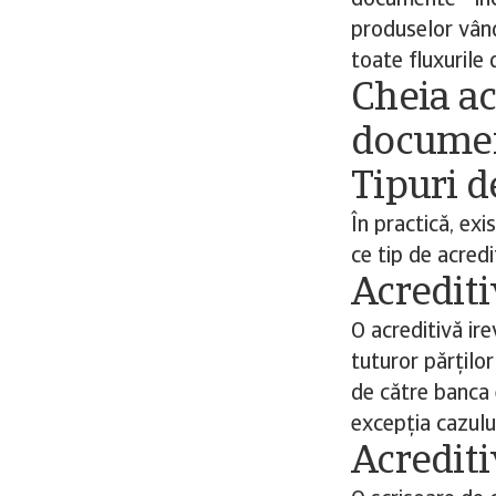
documente - inc
produselor vând
toate fluxurile 
Cheia ac
documen
Tipuri d
În practică, exi
ce tip de acredi
Acrediti
O acreditivă ir
tuturor părțilo
de către banca 
excepția cazului
Acredit