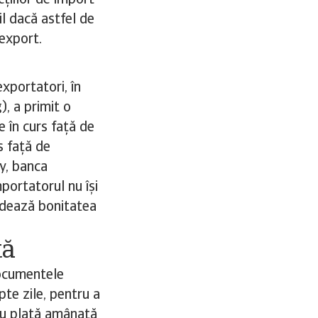
țiilor de import
il dacă astfel de
 export.
xportatori, în
), a primit o
e în curs față de
s față de
by, banca
portatorul nu își
lidează bonitatea
tă
documentele
pte zile, pentru a
cu plată amânată