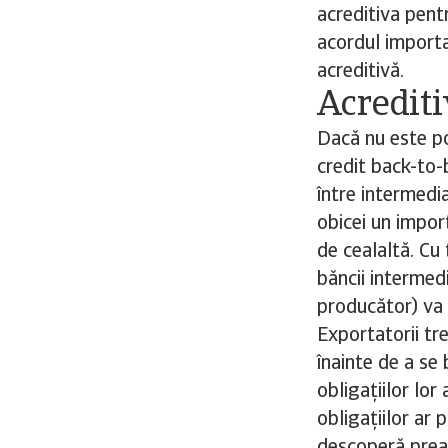
acreditiva pent
acordul importa
acreditivă.
Acrediti
Dacă nu este pos
credit back-to-b
între intermedia
obicei un impor
de cealaltă. Cu
băncii intermed
producător) va 
Exportatorii tre
înainte de a se
obligațiilor lor
obligațiilor ar