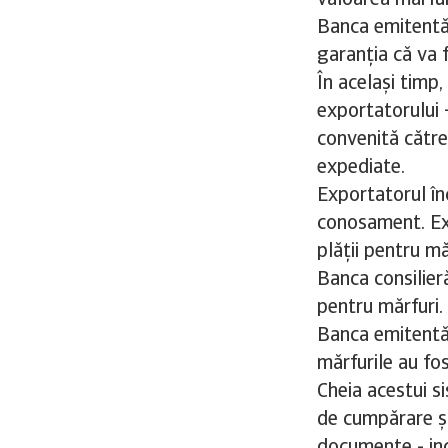
valoarea mărfur
Banca emitentă 
garanția că va 
În același timp
exportatorului 
convenită către
expediate.
Exportatorul în
conosament. Ex
plății pentru mă
Banca consilier
pentru mărfuri.
Banca emitentă 
mărfurile au fo
Cheia acestui s
de cumpărare și