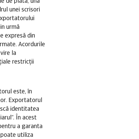
ie de plată, una
rul unei scrisori
xportatorului
din urmă
ie expresă din
irmate. Acordurile
vire la
ale restricții
orul este, în
or. Exportatorul
scă identitatea
arul”. În acest
a pentru a garanta
poate utiliza