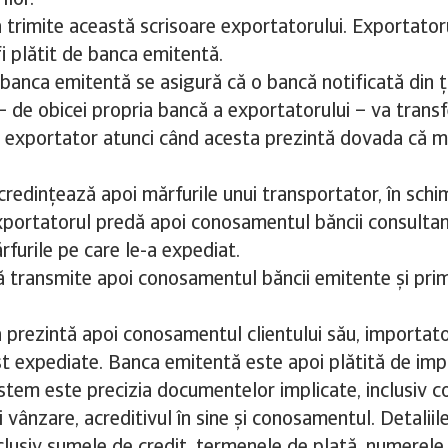
ilor.
trimite această scrisoare exportatorului. Exportator
fi plătit de banca emitentă.
, banca emitentă se asigură că o bancă notificată din 
– de obicei propria bancă a exportatorului – va transf
 exportator atunci când acesta prezintă dovada că mă
credințează apoi mărfurile unui transportator, în schi
portatorul predă apoi conosamentul băncii consultant
rfurile pe care le-a expediat.
ă transmite apoi conosamentul băncii emitente și pri
prezintă apoi conosamentul clientului său, importato
st expediate. Banca emitentă este apoi plătită de imp
istem este precizia documentelor implicate, inclusiv co
 vânzare, acreditivul în sine și conosamentul. Detaliil