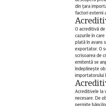
descoperă prea 
din țara import
factori externi 
Acredit
O acreditivă de
cazurile în care
plată în avans 
exportator. O s
scrisoarea de cr
emitentă se ang
îndeplinește ob
importatorului î
Acrediti
Acreditivele la
necesare. De ob
permite băncilo