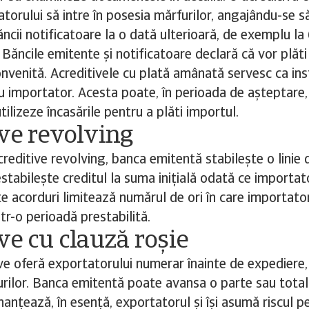
torului să intre în posesia mărfurilor, angajându-se s
ncii notificatoare la o dată ulterioară, de exemplu la
 Băncile emitente și notificatoare declară că vor plăti
onvenită. Acreditivele cu plată amânată servesc ca i
u importator. Acesta poate, în perioada de așteptare
utilizeze încasările pentru a plăti importul.
ve revolving
creditive revolving, banca emitentă stabilește o linie 
stabilește creditul la suma inițială odată ce importator
te acorduri limitează numărul de ori în care importator
într-o perioadă prestabilită.
ve cu clauză roșie
ve oferă exportatorului numerar înainte de expediere,
rilor. Banca emitentă poate avansa o parte sau totali
nanțează, în esență, exportatorul și își asumă riscul p