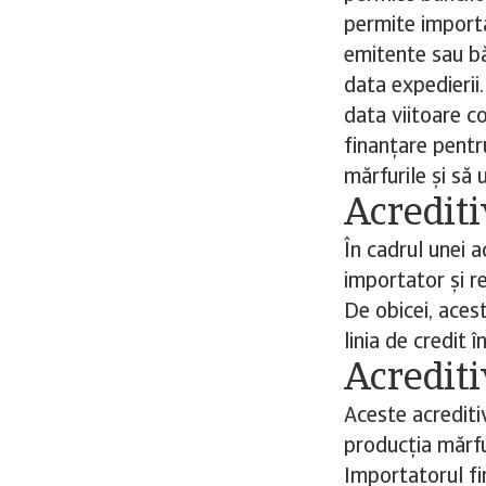
permite importa
emitente sau bă
data expedierii.
data viitoare c
finanțare pentr
mărfurile și să 
Acrediti
În cadrul unei a
importator și re
De obicei, aces
linia de credit 
Acrediti
Aceste acrediti
producția mărfu
Importatorul fi