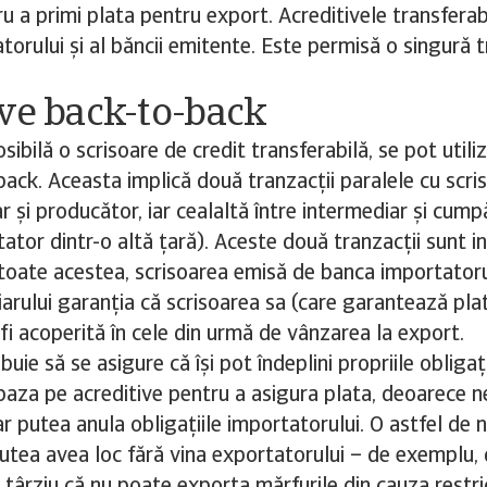
ru a primi plata pentru export. Acreditivele transferab
torului și al băncii emitente. Este permisă o singură 
ve back-to-back
ibilă o scrisoare de credit transferabilă, se pot utiliz
ack. Aceasta implică două tranzacții paralele cu scris
r și producător, iar cealaltă între intermediar și cump
tator dintr-o altă țară). Aceste două tranzacții sunt
 toate acestea, scrisoarea emisă de banca importatoru
iarului garanția că scrisoarea sa (care garantează pla
fi acoperită în cele din urmă de vânzarea la export.
buie să se asigure că își pot îndeplini propriile obligați
 baza pe acreditive pentru a asigura plata, deoarece n
 ar putea anula obligațiile importatorului. O astfel de n
 putea avea loc fără vina exportatorului – de exemplu,