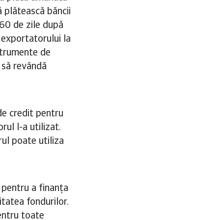
ă plătească băncii
 60 de zile după
 exportatorului la
nstrumente de
, să revândă
de credit pentru
ul l-a utilizat.
ul poate utiliza
 pentru a finanța
tatea fondurilor.
entru toate