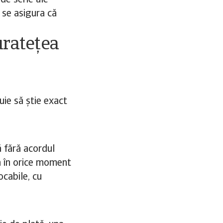
de serie ale
 se asigura că
uratețea
buie să știe exact
ă fără acordul
tă în orice moment
cabile, cu