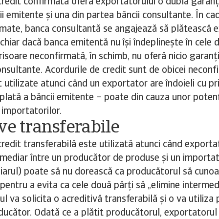
credit confirmată oferă exportatorului o dublă garanț
i emitente și una din partea băncii consultante. În cad
rmate, banca consultantă se angajează să plătească e
 chiar dacă banca emitentă nu își îndeplinește în cele 
crisoare neconfirmată, în schimb, nu oferă nicio garanț
onsultante. Acordurile de credit sunt de obicei neconf
utilizate atunci când un exportator are îndoieli cu pri
plată a băncii emitente – poate din cauza unor potenți
 importatorilor.
ve transferabile
redit transferabilă este utilizată atunci când exportat
rmediar între un producător de produse și un importat
iarul) poate să nu dorească ca producătorul să cunoa
pentru a evita ca cele două părți să „elimine intermedi
l va solicita o acreditivă transferabilă și o va utiliz
ducător. Odată ce a plătit producătorul, exportatorul 