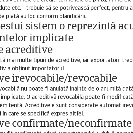
lusiv sumele de credit, termenele de plată, numerele 
ute etc. - trebuie să se potrivească perfect, pentru a
de plată au loc conform planificării.
estui sistem o reprezintă ac
telor implicate
e acreditive
stă mai multe tipuri de acreditive, iar exportatorii tre
tiv a obținut importatorul.
ve irevocabile/revocabile
evocabilă nu poate fi anulată înainte de o anumită dat
r implicate. O acreditivă revocabilă poate fi modifica
emitentă. Acreditivele sunt considerate automat irevo
 în care se specifică expres altfel.
ive confirmate/neconfirmate