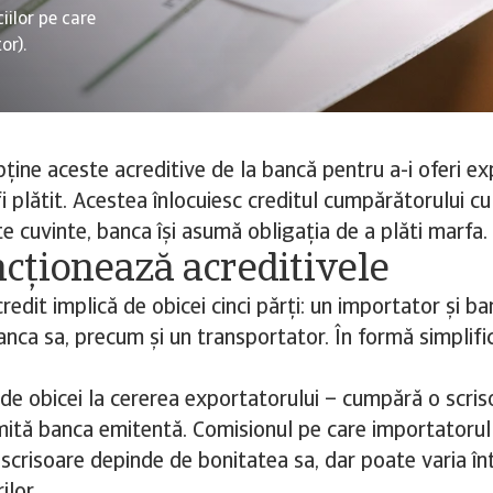
iilor pe care
or).
ține aceste acreditive de la bancă pentru a-i oferi ex
i plătit. Acestea înlocuiesc creditul cumpărătorului cu 
te cuvinte, banca își asumă obligația de a plăti marfa.
cționează acreditivele
redit implică de obicei cinci părți: un importator și ba
anca sa, precum și un transportator. În formă simplifi
de obicei la cererea exportatorului – cumpără o scris
mită banca emitentă. Comisionul pe care importatorul 
scrisoare depinde de bonitatea sa, dar poate varia în