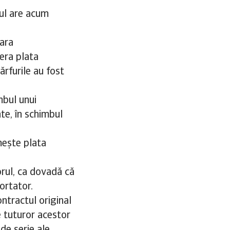
ul are acum
țara
era plata
rfurile au fost
mbul unui
e, în schimbul
mește plata
rul, ca dovadă că
ortator.
ntractul original
e tuturor acestor