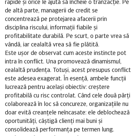
rapide și orice le ajută să încheie o tranzacție. Pe
de altă parte, managerii de credit se
concentrează pe protejarea afacerii prin
disciplina riscului, informații fiabile și
profitabilitate durabilă. Pe scurt, o parte vrea să
vândă, iar cealaltă vrea să fie plătită.
Este ușor de observat cum aceste instincte pot
intra în conflict. Una promovează dinamismul,
cealaltă prudența. Totuși, acest presupus conflict
este adesea exagerat. În esență, ambele funcții
lucrează pentru același obiectiv: creștere
profitabilă cu risc controlat. Când cele două părți
colaborează în loc să concureze, organizațiile nu
doar evită creanțele neîncasate: ele deblochează
oportunități, câștigă clienți mai buni și
consolidează performanța pe termen lung.