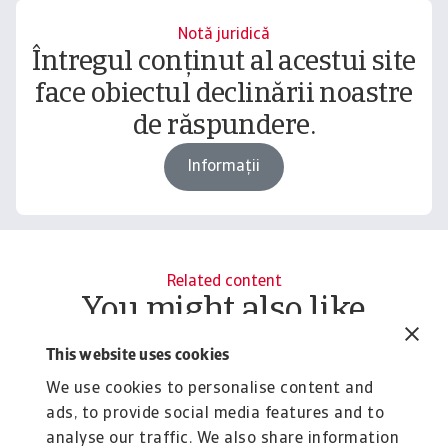
Notă juridică
Întregul conținut al acestui site
face obiectul declinării noastre
de răspundere.
Informații
Related content
You might also like
Digital solutions
R
This website uses cookies
H
Discover how Atradius leverages cutting-edge
We use cookies to personalise content and
technologies like Machine Learning to enhance ...
s
ads, to provide social media features and to
f
analyse our traffic. We also share information