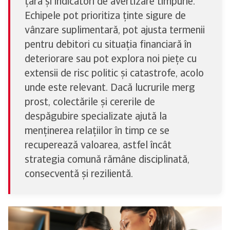
țară și indicatori de avertizare timpurie.
Echipele pot prioritiza ținte sigure de
vânzare suplimentară, pot ajusta termenii
pentru debitori cu situația financiară în
deteriorare sau pot explora noi piețe cu
extensii de risc politic și catastrofe, acolo
unde este relevant. Dacă lucrurile merg
prost, colectările și cererile de
despăgubire specializate ajută la
menținerea relațiilor în timp ce se
recuperează valoarea, astfel încât
strategia comună rămâne disciplinată,
consecventă și rezilientă.