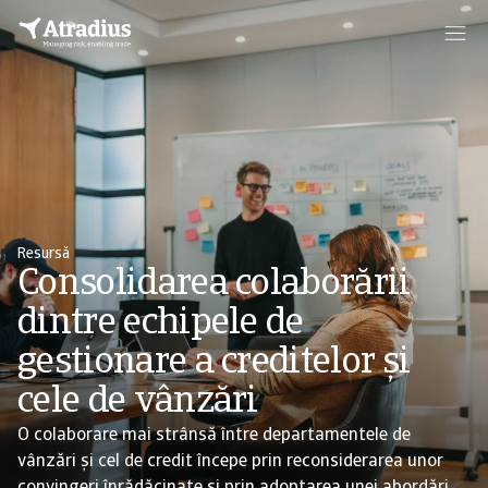
Resursă
Consolidarea colaborării
dintre echipele de
gestionare a creditelor și
cele de vânzări
O colaborare mai strânsă între departamentele de
vânzări și cel de credit începe prin reconsiderarea unor