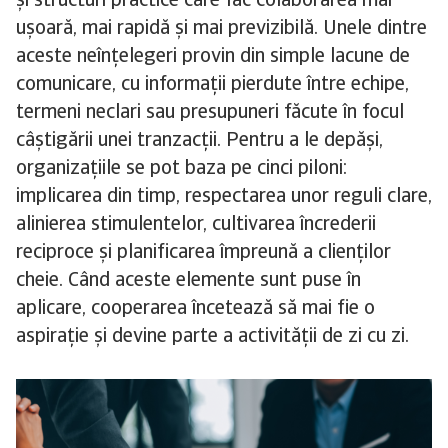
și structuri practice care fac colaborarea mai
ușoară, mai rapidă și mai previzibilă. Unele dintre
aceste neînțelegeri provin din simple lacune de
comunicare, cu informații pierdute între echipe,
termeni neclari sau presupuneri făcute în focul
câștigării unei tranzacții. Pentru a le depăși,
organizațiile se pot baza pe cinci piloni:
implicarea din timp, respectarea unor reguli clare,
alinierea stimulentelor, cultivarea încrederii
reciproce și planificarea împreună a clienților
cheie. Când aceste elemente sunt puse în
aplicare, cooperarea încetează să mai fie o
aspirație și devine parte a activității de zi cu zi.